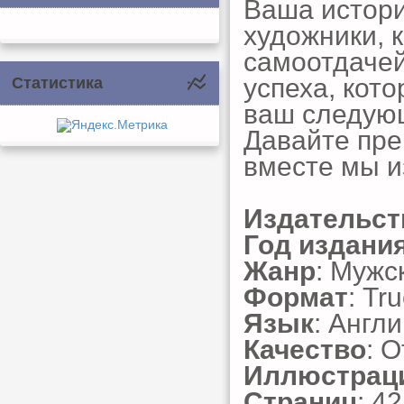
Ваша истори
художники, 
самоотдачей
успеха, кот
Статистика
ваш следую
Давайте пре
вместе мы и
Издательст
Год издани
Жанр
: Мужс
Формат
: Tr
Язык
: Англ
Качество
: 
Иллюстрац
Страниц
: 42