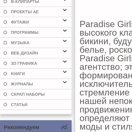
В-КЛИПАРТЫ
ПРОЕКТЫ AE
Paradise Gi
ФУТАЖИ
высокого кл
ПРОГРАММЫ
бикини, буд
МУЗЫКА
белье, роск
ВЕБ ДИЗАЙН
Paradise Gir
3D ГРАФИКА
агентство; 
формирован
КНИГИ
исключитель
ЖУРНАЛЫ
стремление 
СКРАП НАБОРЫ
нашей непо
СТАТЬИ
продвижению
определяют
моды и стил
Рекомендуем