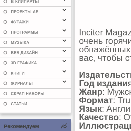
В-КЛИПАРТЫ
ПРОЕКТЫ AE
ФУТАЖИ
Inciter Mag
ПРОГРАММЫ
очень горяч
МУЗЫКА
обнажённых 
ВЕБ ДИЗАЙН
вас, чтобы с
3D ГРАФИКА
Издательст
КНИГИ
Год издани
ЖУРНАЛЫ
Жанр
: Мужс
СКРАП НАБОРЫ
Формат
: Tr
СТАТЬИ
Язык
: Англ
Качество
: 
Иллюстрац
Рекомендуем