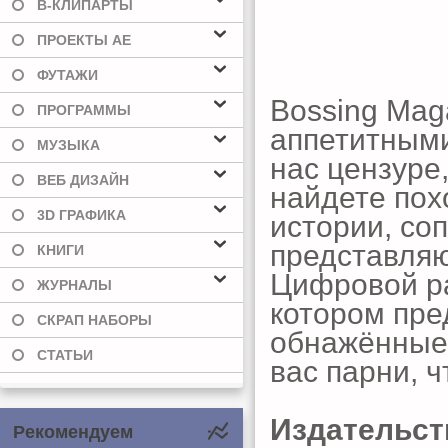
В-КЛИПАРТЫ
ПРОЕКТЫ AE
ФУТАЖИ
Bossing Mag
ПРОГРАММЫ
аппетитными
МУЗЫКА
нас цензуре,
ВЕБ ДИЗАЙН
найдете пох
3D ГРАФИКА
истории, со
представля
КНИГИ
Цифровой ра
ЖУРНАЛЫ
котором пр
СКРАП НАБОРЫ
обнажённые
СТАТЬИ
вас парни, ч
Издательст
Рекомендуем