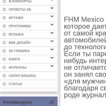
В-КЛИПАРТЫ
ПРОЕКТЫ AE
FHM Mexico 
ФУТАЖИ
которое дает
ПРОГРАММЫ
от самой кр
МУЗЫКА
автомобилей
ВЕБ ДИЗАЙН
до технологи
3D ГРАФИКА
Если ты паре
нибудь инте
КНИГИ
не отличаетс
ЖУРНАЛЫ
он занял св
СКРАП НАБОРЫ
«для мужчин
СТАТЬИ
благодаря с
роде журнал
Рекомендуем