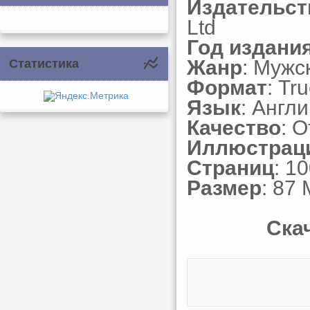
Издательст
Ltd
Год издани
Жанр
: Мужс
Статистика
Формат
: Tr
Язык
: Англ
Качество
: 
Иллюстрац
Страниц
: 1
Размер
: 87
Ска