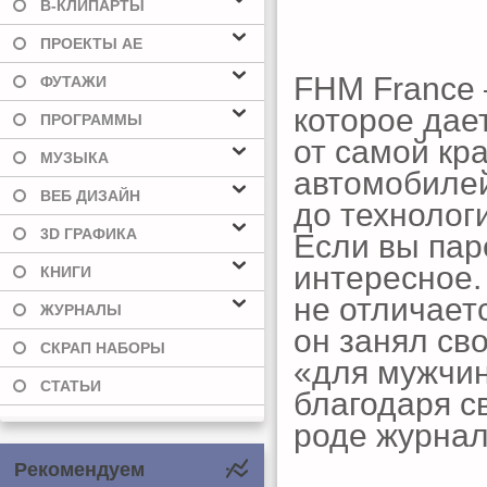
В-КЛИПАРТЫ
ПРОЕКТЫ AE
FHM France 
ФУТАЖИ
которое дает
ПРОГРАММЫ
от самой кр
МУЗЫКА
автомобилей
ВЕБ ДИЗАЙН
до технологи
3D ГРАФИКА
Если вы паре
интересное.
КНИГИ
не отличает
ЖУРНАЛЫ
он занял св
СКРАП НАБОРЫ
«для мужчин
СТАТЬИ
благодаря с
роде журнал
Рекомендуем