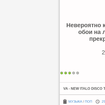
Невероятно 
обои на 
прекр
2
VA - NEW ITALO DISCO T
МУЗЫКА
/
ПОП
29