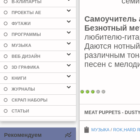
В-КЛИПАРТЫ
ПРОЕКТЫ AE
Самоучитель 
ФУТАЖИ
Безнотный ме
ПРОГРАММЫ
любителю-гита
Даются нотный
МУЗЫКА
различным тон
ВЕБ ДИЗАЙН
песен с мелод
3D ГРАФИКА
КНИГИ
ЖУРНАЛЫ
СКРАП НАБОРЫ
СТАТЬИ
MEAT PUPPETS - DUSTY
МУЗЫКА
/
ROK,HARD 
Рекомендуем