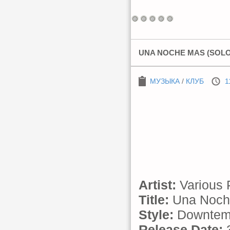
UNA NOCHE MAS (SOLO 
МУЗЫКА
/
КЛУБ
1
Artist:
Various 
Title:
Una Noche
Style:
Downtemp
Release Date:
3