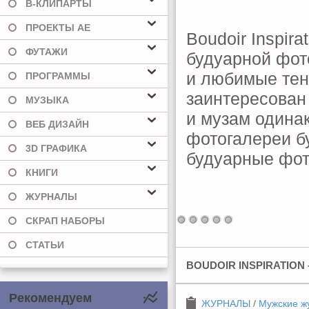
В-КЛИПАРТЫ
ПРОЕКТЫ AE
Boudoir Inspira
ФУТАЖИ
будуарной фот
и любимые тен
ПРОГРАММЫ
заинтересован
МУЗЫКА
и музам одина
ВЕБ ДИЗАЙН
фотогалереи б
3D ГРАФИКА
будуарные фот
КНИГИ
ЖУРНАЛЫ
СКРАП НАБОРЫ
СТАТЬИ
BOUDOIR INSPIRATION 
Рекомендуем
ЖУРНАЛЫ
/
Мужские ж