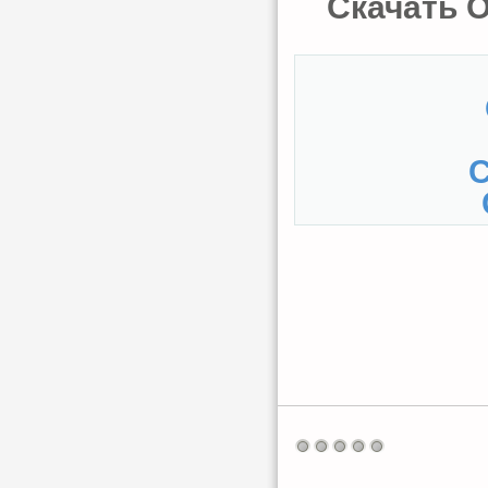
Скачать О
С