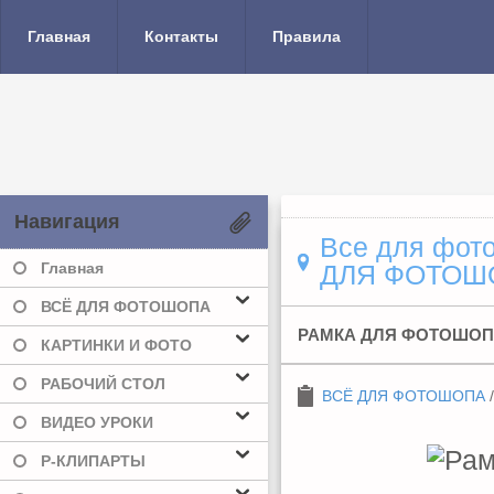
Главная
Контакты
Правила
Навигация
Все для фото
Главная
ДЛЯ ФОТОШ
ВСЁ ДЛЯ ФОТОШОПА
РАМКА ДЛЯ ФОТОШОП
КАРТИНКИ И ФОТО
РАБОЧИЙ СТОЛ
ВСЁ ДЛЯ ФОТОШОПА
ВИДЕО УРОКИ
Р-КЛИПАРТЫ