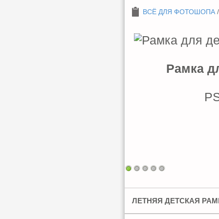
ВСЁ ДЛЯ ФОТОШОПА
Рамка дл
PS
ЛЕТНЯЯ ДЕТСКАЯ РАМ