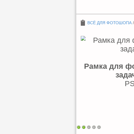
ВСЁ ДЛЯ ФОТОШОПА
Рамка для ф
зада
PS