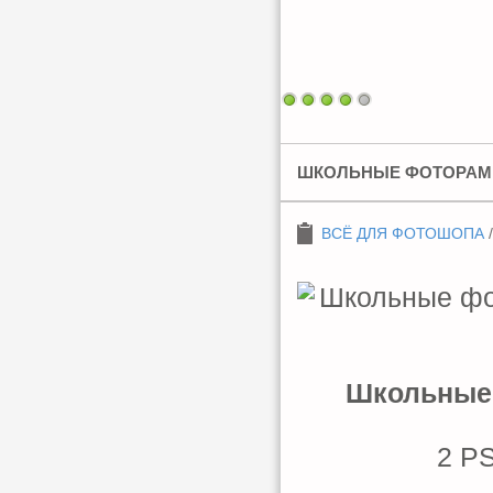
ШКОЛЬНЫЕ ФОТОРАМК
ВСЁ ДЛЯ ФОТОШОПА
Школьные 
2 PS