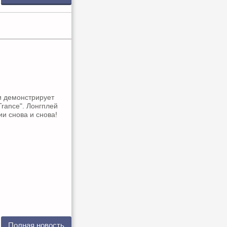
и демонстрирует
Trance". Лонгплей
и снова и снова!
Полная новость