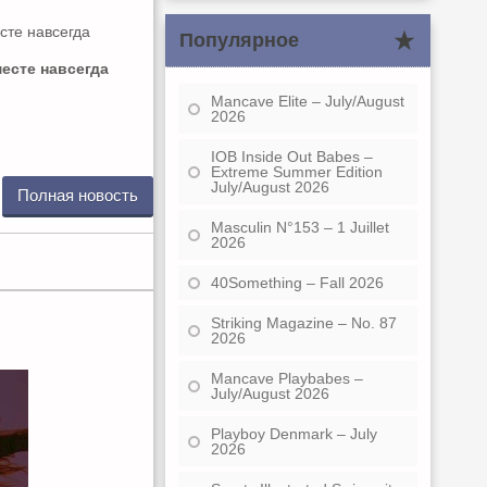
Популярное
месте навсегда
Mancave Elite – July/August
2026
IOB Inside Out Babes –
Extreme Summer Edition
July/August 2026
Полная новость
Masculin N°153 – 1 Juillet
2026
40Something – Fall 2026
Striking Magazine – No. 87
2026
Mancave Playbabes –
July/August 2026
Playboy Denmark – July
2026