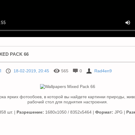
XED PACK 66
Л
18-02-2019, 20:45
565
0
Rad4en9
ка ярких фотообоев, в которой вы найдете картинки природы, жив
рабочий стол для поднятия настроения.
58 шт. |
Разрешение:
1680x1050 / 8352x5464 |
Формат:
JPG |
Раз