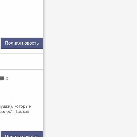
Полная новость
0
вушки), которые
олос". Так как
Полная новость