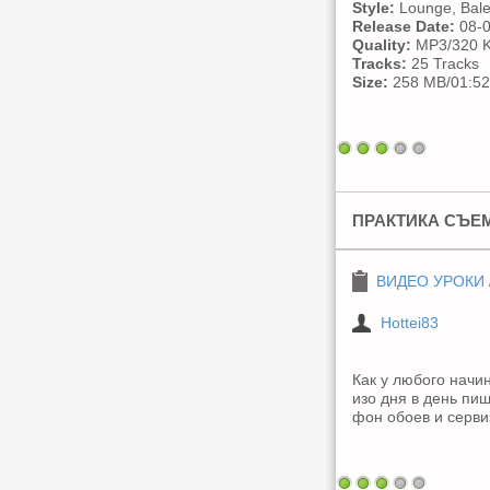
Style:
Lounge, Bale
Release Date:
08-0
Quality:
MP3/320 K
Tracks:
25 Tracks
Size:
258 MB/01:52
ПРАКТИКА СЪЕМ
ВИДЕО УРОКИ
Hottei83
Как у любого начи
изо дня в день пиш
фон обоев и серви