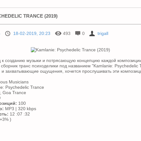
HEDELIC TRANCE (2019)
Б
18-02-2019, 20:23
493
0
trigall
 к созданию музыки и потрясающую концепцию каждой композици
сборник транс психоделики под названием "Kamlanie: Psychedelic 
 и захватывающие ощущения, хочется прослушивать эти композици
ious Musicians
e: Psychedelic Trance
, Goa Trance
9
озиций:
100
о:
MP3 | 320 kbps
сть:
12 :07 :32
+3% )