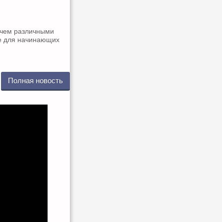
ичем различными
же для начинающих
Полная новость