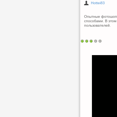
Hottei83
Опытные фотошопе
способами. В этом
пользователей.