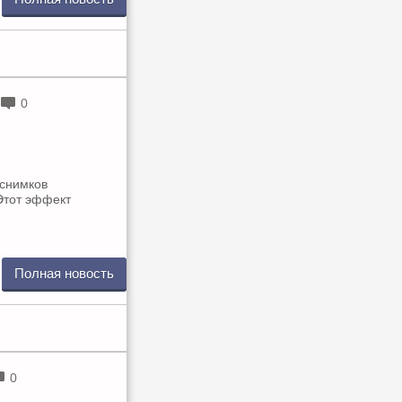
0
 снимков
Этот эффект
Полная новость
0