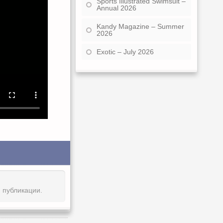
Sports Illustrated Swimsuit –
Annual 2026
Kandy Magazine – Summer
2026
Exotic – July 2026
й публикации.