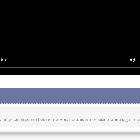
одящиеся в группе
Гости
, не могут оставлять комментарии к данно