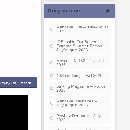
Популярное
Mancave Elite – July/August
2026
IOB Inside Out Babes –
Extreme Summer Edition
July/August 2026
Masculin N°153 – 1 Juillet
2026
40Something – Fall 2026
Вернуться назад
Striking Magazine – No. 87
2026
Mancave Playbabes –
July/August 2026
Playboy Denmark – July
2026