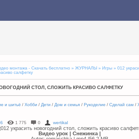
идео монтажа - Скачать бесплатно
»
ЖУРНАЛЫ
»
Игры
» 012 украс
расиво салфетку
НОВОГОДНИЙ СТОЛ, СЛОЖИТЬ КРАСИВО САЛФЕТКУ
ие и шитьё
/
Хобби
/
Дети
/
Дом и семья
/
Рукоделие
/
Сделай сам
/
36
1 775
0
wertikal
Видео урок | Снежинка |
Autor: romaschka | mp4 |56,2 MB